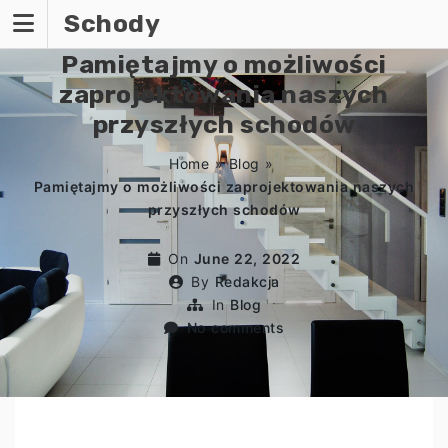
Skip
Schody
to
content
Pamiętajmy o możliwości
zaprojektowania naszych
przyszłych schodów
Home
»
Blog
»
Pamiętajmy o możliwości zaprojektowania naszych
przyszłych schodów
On
June 22, 2022
By
Redakcja
In
Blog
No comments